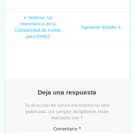
Navegación
Entrada
Anterior:
La
de
anterior:
Importancia de la
Siguiente
Siguiente:
Ebooks
Contabilidad de Costos
entrada:
entradas
para PYMES
Deja una respuesta
Tu dirección de correo electrónico no será
publicada.
Los campos obligatorios están
marcados con
*
Comentario
*