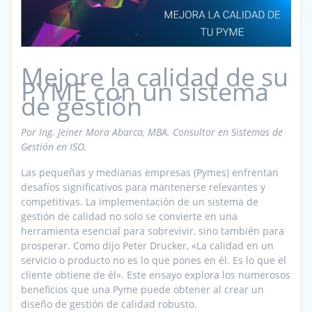
Mejore la calidad de su
PYME con un sistema
de gestión
Por Ing. Jeiner Mora Abarca, MBA. Consultor en Sistemas de
Gestión en ISO.
Las pequeñas y medianas empresas (Pymes) enfrentan
desafíos significativos para mantenerse relevantes y
competitivas. La implementación de un sistema de
gestión de calidad no solo se convierte en una
herramienta esencial para sobrevivir, sino también para
prosperar. Como dijo Peter Drucker, «La calidad en un
servicio o producto no es lo que pones en él. Es lo que el
cliente obtiene de él». Este ensayo explora los numerosos
beneficios que una Pyme puede obtener al crear un
diseño de gestión de calidad robusto.