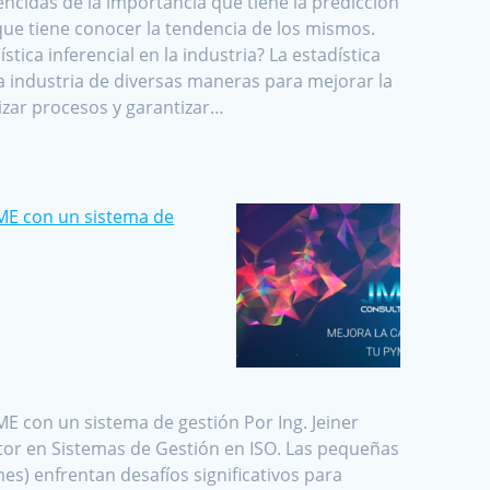
cidas de la importancia que tiene la predicción
que tiene conocer la tendencia de los mismos.
stica inferencial en la industria? La estadística
 la industria de diversas maneras para mejorar la
izar procesos y garantizar…
YME con un sistema de
ME con un sistema de gestión Por Ing. Jeiner
or en Sistemas de Gestión en ISO. Las pequeñas
s) enfrentan desafíos significativos para