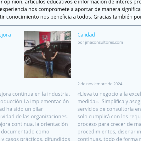
tir opinión, artículos educativos e información de interés 
experiencia nos compromete a aportar de manera significa
r conocimiento nos beneficia a todos. Gracias también po
ejora
Calidad
por jmaconsultores.com
2 de noviembre de 2024
jora continua en la industria.
«Lleva tu negocio a la exc
roducción La implementación
medida». ¡Simplifica y ase
ad ha sido un pilar
servicios de consultoría e
vidad de las organizaciones.
solo cumplirá con los requ
jora continua, la orientación
proceso para crecer de ma
han documentado como
procedimientos, diseñar i
y casos prácticos, difundidos
continuas, todo de forma 