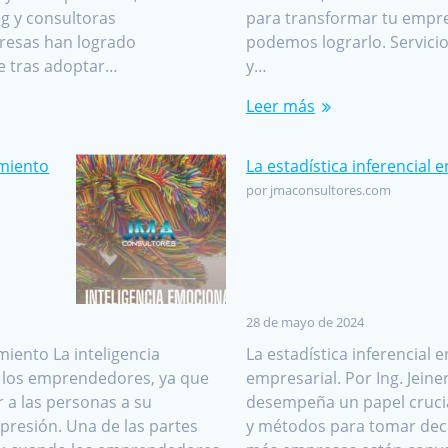
g y consultoras
para transformar tu empr
resas han logrado
podemos lograrlo. Servici
e tras adoptar…
y…
Leer más
imiento
La estadística inferencial e
por jmaconsultores.com
28 de mayo de 2024
iento La inteligencia
La estadística inferencial 
a los emprendedores, ya que
empresarial. Por Ing. Jeine
 a las personas a su
desempeña un papel crucia
presión. Una de las partes
y métodos para tomar deci