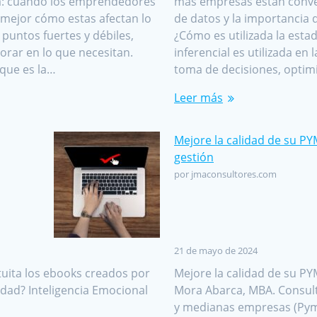
ia: cuando los emprendedores
más empresas están conven
mejor cómo estas afectan lo
de datos y la importancia 
puntos fuertes y débiles,
¿Cómo es utilizada la estadí
orar en lo que necesitan.
inferencial es utilizada en
 que es la…
toma de decisiones, optim
Leer más
Mejore la calidad de su P
gestión
por jmaconsultores.com
21 de mayo de 2024
tuita los ebooks creados por
Mejore la calidad de su PY
dad? Inteligencia Emocional
Mora Abarca, MBA. Consult
y medianas empresas (Pyme