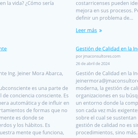
en la vida? ¿Cómo sería
costarricenses pueden ide
mejora en sus procesos. 
definir un problema de…
Leer más
nte
Gestión de Calidad en la 
por jmaconsultores.com
26 de abril de 2024
nte Ing. Jeiner Mora Abarca,
Gestión de Calidad en la I
jeinermora@jmaconsultores
bconsciente es una parte de
moderna, la gestión de ca
 de conciencia consciente. Es
organizaciones en su búsqu
ra automática y de influir en
un entorno donde la compet
rtamientos de formas que no
son cada vez más exigentes
 mente es donde se
sobre el cual se sustentan e
rdos y los hábitos. Es
gestión de calidad no es 
uestra mente que funciona,
procedimientos, sino más