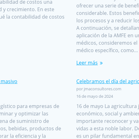
abilidad de costos una
ofrecer una serie de benef
d y crecimiento. En este
considerable. Estos benefi
é la contabilidad de costos
los procesos y a reducir lo
A continuación, se detallan
aplicación de la AMFE en 
médicos, consideremos el 
médico específico, como…
Leer más
o masivo
Celebramos el día del agri
por jmaconsultores.com
16 de mayo de 2024
logístico para empresas de
16 de mayo La agricultura j
minar y optimizar las
económico, social y ambient
dena de suministro de
importante reconocer y va
os, bebidas, productos de
vidas a esta noble labor. 
ar la eficiencia y la
es un pilar fundamental en