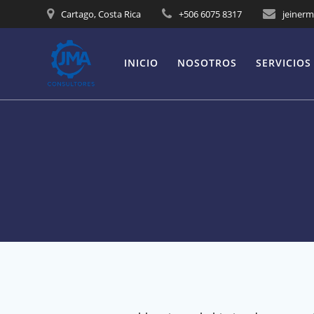
Saltar
Cartago, Costa Rica
+506 6075 8317
jeiner
al
contenido
INICIO
NOSOTROS
SERVICIOS