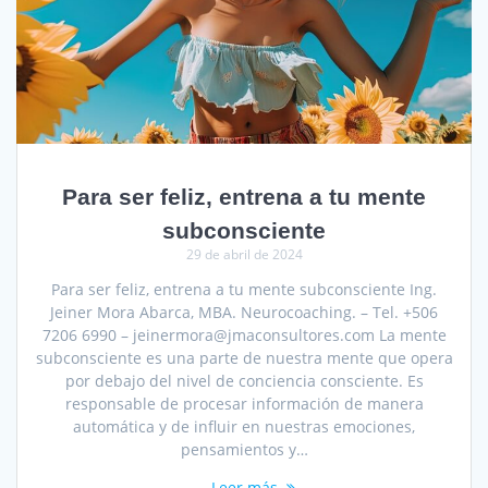
Para ser feliz, entrena a tu mente
subconsciente
29 de abril de 2024
Para ser feliz, entrena a tu mente subconsciente Ing.
Jeiner Mora Abarca, MBA. Neurocoaching. – Tel. +506
7206 6990 – jeinermora@jmaconsultores.com La mente
subconsciente es una parte de nuestra mente que opera
por debajo del nivel de conciencia consciente. Es
responsable de procesar información de manera
automática y de influir en nuestras emociones,
pensamientos y…
Leer más